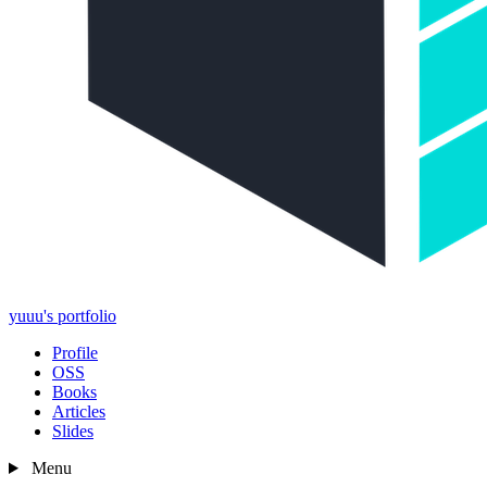
yuuu's portfolio
Profile
OSS
Books
Articles
Slides
Menu